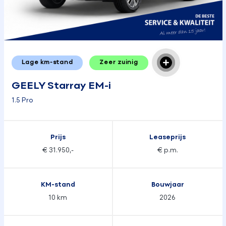
Lage km-stand
Zeer zuinig
GEELY Starray EM-i
1.5 Pro
Prijs
Leaseprijs
€ 31.950,-
€ p.m.
KM-stand
Bouwjaar
10 km
2026