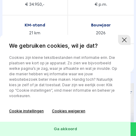
€ 34.950,-
€ p.m.
KM-stand
Bouwjaar
21 km
2026
We gebruiken cookies, wil je dat?
Transmissie
Brandstof
Cookies zijn kleine tekstbestanden met informatie erin. Die
Automaat
Hybride
plaatsen we kort op je apparaat. Zo zien we bijvoorbeeld
welke pagina’s je zag, waar je afhaakte en wat je invulde. Op
die manier hebben wij informatie waar we jouw
websitebezoek beter mee maken. Handig toch? Natuurlijk
kies je zelf of je dat toestaat. Daar zijn we eerlijk over. Klik
op “Cookie instellingen”, vind meer informatie en beheer je
voorkeuren.
Cookie instellingen
Cookies weigeren
Ga akkoord