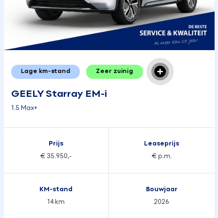
Lage km-stand
Zeer zuinig
GEELY Starray EM-i
1.5 Max+
Prijs
Leaseprijs
€ 35.950,-
€ p.m.
KM-stand
Bouwjaar
14 km
2026