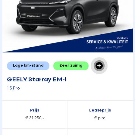
Lage km-stand
Zeer zuinig
GEELY Starray EM-i
1.5 Pro
Prijs
Leaseprijs
€ 31.950,-
€ p.m.