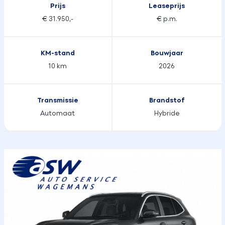
Prijs
Leaseprijs
€ 31.950,-
€ p.m.
KM-stand
Bouwjaar
10 km
2026
Transmissie
Brandstof
Automaat
Hybride