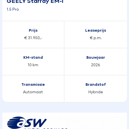
GEELY Starray EM-i
1.5 Pro
Prijs
Leaseprijs
€ 31.950,-
€ p.m.
KM-stand
Bouwjaar
10 km
2026
Transmissie
Brandstof
Automaat
Hybride