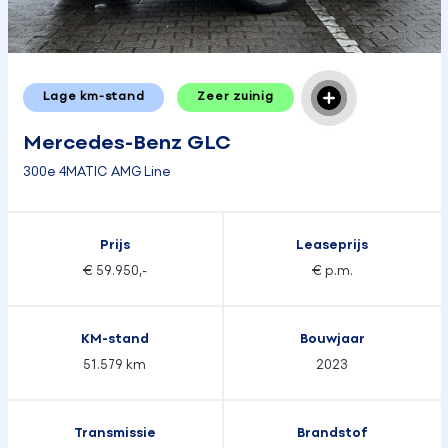
Lage km-stand
Zeer zuinig
Mercedes-Benz GLC
300e 4MATIC AMG Line
Prijs
Leaseprijs
€ 59.950,-
€ p.m.
KM-stand
Bouwjaar
51.579 km
2023
Transmissie
Brandstof