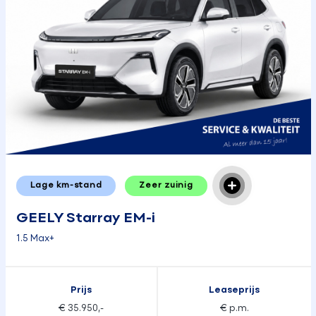
Lage km-stand
Zeer zuinig
GEELY Starray EM-i
1.5 Max+
Prijs
Leaseprijs
€ 35.950,-
€ p.m.