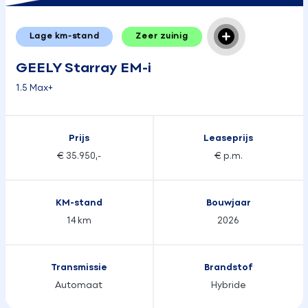
Lage km-stand
Zeer zuinig
GEELY Starray EM-i
1.5 Max+
Prijs
Leaseprijs
€ 35.950,-
€ p.m.
KM-stand
Bouwjaar
14 km
2026
Transmissie
Brandstof
Automaat
Hybride