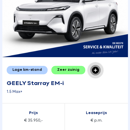
Lage km-stand
Zeer zuinig
GEELY Starray EM-i
1.5 Max+
Prijs
Leaseprijs
€ 35.950,-
€ p.m.