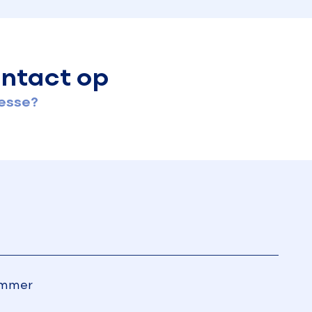
ntact op
resse?