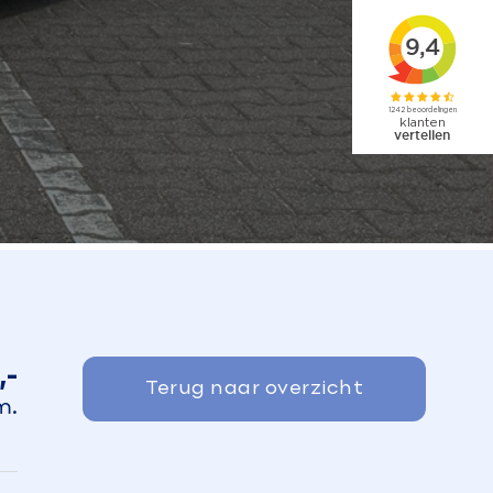
,-
Terug naar overzicht
m.