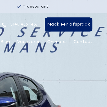
Transparant
+3146 486 1467
Maak een afspraak
Blog
Vacatures
Over ons
Contact