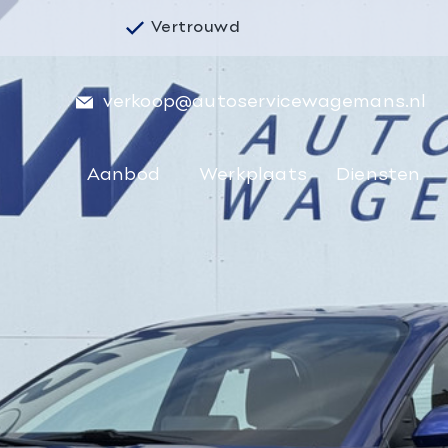
Vertrouwd
verkoop@autoservicewagemans.nl
Aanbod
Werkplaats
Diensten