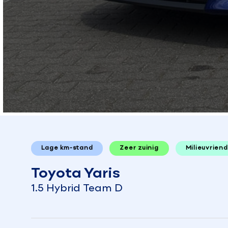
Lage km-stand
Zeer zuinig
Milieuvriend
Toyota Yaris
1.5 Hybrid Team D