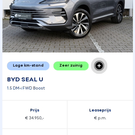
Lage km-stand
Zeer zuinig
BYD SEAL U
1.5 DM-i FWD Boost
Prijs
Leaseprijs
€ 34.950,-
€ p.m.