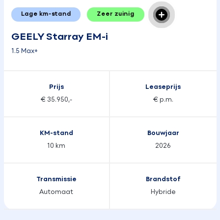
Lage km-stand
Zeer zuinig
GEELY Starray EM-i
1.5 Max+
Prijs
Leaseprijs
€ 35.950,-
€ p.m.
KM-stand
Bouwjaar
10 km
2026
Transmissie
Brandstof
Automaat
Hybride