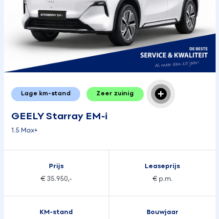
Lage km-stand
Zeer zuinig
GEELY Starray EM-i
1.5 Max+
Prijs
Leaseprijs
€ 35.950,-
€ p.m.
KM-stand
Bouwjaar