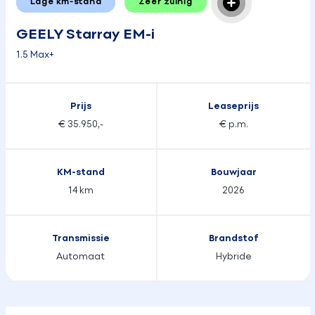
Lage km-stand
Zeer zuinig
GEELY Starray EM-i
1.5 Max+
Prijs
Leaseprijs
€ 35.950,-
€ p.m.
KM-stand
Bouwjaar
14 km
2026
Transmissie
Brandstof
Automaat
Hybride