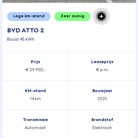
Lage km-stand
Zeer zuinig
BYD ATTO 2
Boost 45 kWh
Prijs
Leaseprijs
€ 29.950,-
€ p.m.
KM-stand
Bouwjaar
14 km
2025
Transmissie
Brandstof
Automaat
Elektrisch