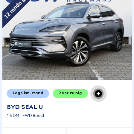
Lage km-stand
Zeer zuinig
BYD SEAL U
1.5 DM-i FWD Boost