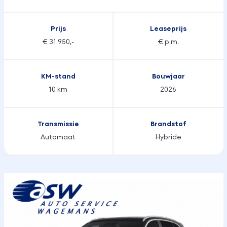
Prijs
Leaseprijs
€ 31.950,-
€ p.m.
KM-stand
Bouwjaar
10 km
2026
Transmissie
Brandstof
Automaat
Hybride