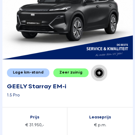
Lage km-stand
Zeer zuinig
GEELY Starray EM-i
1.5 Pro
Prijs
Leaseprijs
€ 31.950,-
€ p.m.