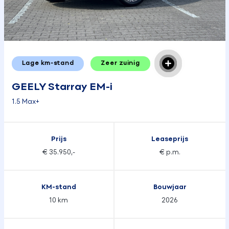
Lage km-stand
Zeer zuinig
GEELY Starray EM-i
1.5 Max+
Prijs
Leaseprijs
€ 35.950,-
€ p.m.
KM-stand
Bouwjaar
10 km
2026