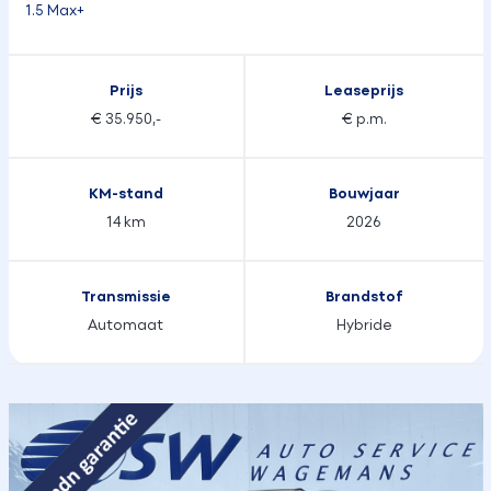
1.5 Max+
Prijs
Leaseprijs
€ 35.950,-
€ p.m.
KM-stand
Bouwjaar
14 km
2026
Transmissie
Brandstof
Automaat
Hybride