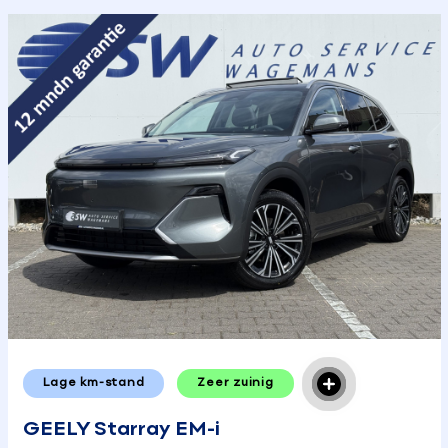
Lage km-stand
Zeer zuinig
GEELY Starray EM-i