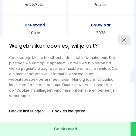
€ 35.950,-
€ p.m.
KM-stand
Bouwjaar
10 km
2026
We gebruiken cookies, wil je dat?
Transmissie
Brandstof
Cookies zijn kleine tekstbestanden met informatie erin. Die
Automaat
Hybride
plaatsen we kort op je apparaat. Zo zien we bijvoorbeeld
welke pagina’s je zag, waar je afhaakte en wat je invulde. Op
die manier hebben wij informatie waar we jouw
websitebezoek beter mee maken. Handig toch? Natuurlijk
kies je zelf of je dat toestaat. Daar zijn we eerlijk over. Klik
op “Cookie instellingen”, vind meer informatie en beheer je
voorkeuren.
Cookie instellingen
Cookies weigeren
Ga akkoord