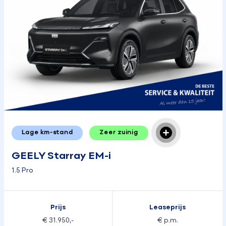
Lage km-stand
Zeer zuinig
GEELY Starray EM-i
1.5 Pro
Prijs
Leaseprijs
€ 31.950,-
€ p.m.