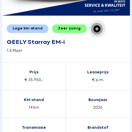
Lage km-stand
Zeer zuinig
GEELY Starray EM-i
1.5 Max+
Prijs
Leaseprijs
€ 35.950,-
€ p.m.
KM-stand
Bouwjaar
14 km
2026
Transmissie
Brandstof