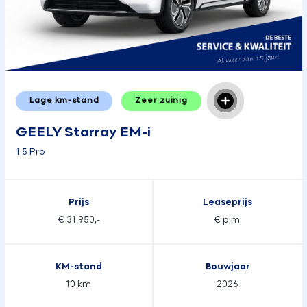
Lage km-stand
Zeer zuinig
GEELY Starray EM-i
1.5 Pro
Prijs
Leaseprijs
€ 31.950,-
€ p.m.
KM-stand
Bouwjaar
10 km
2026