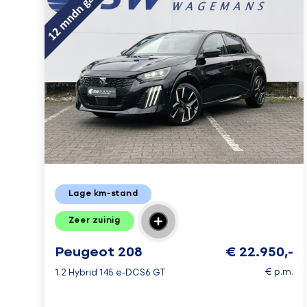
Lage km-stand
Zeer zuinig
Peugeot 208
€ 22.950,-
€ p.m.
1.2 Hybrid 145 e-DCS6 GT