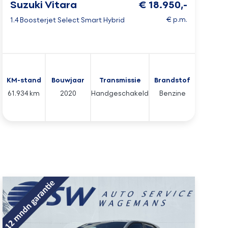
Suzuki Vitara
€ 18.950,-
€ p.m.
1.4 Boosterjet Select Smart Hybrid
KM-stand
Bouwjaar
Transmissie
Brandstof
61.934 km
2020
Handgeschakeld
Benzine