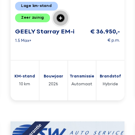
Lage km-stand
Zeer zuinig
GEELY Starray EM-i
€ 36.950,-
€ p.m.
1.5 Max+
KM-stand
Bouwjaar
Transmissie
Brandstof
10 km
2026
Automaat
Hybride