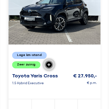
Lage km-stand
Zeer zuinig
Toyota Yaris Cross
€ 27.950,-
€ p.m.
1.5 Hybrid Executive