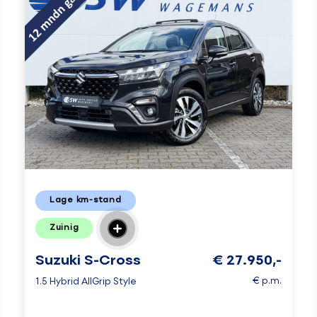
Lage km-stand
Zuinig
Suzuki S-Cross
€ 27.950,-
€ p.m.
1.5 Hybrid AllGrip Style