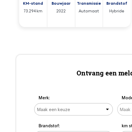
KM-stand
Bouwjaar
Transmissie
Brandstof
73.294 km
2022
Automaat
Hybride
Ontvang een meld
Merk:
Mode
Brandstof:
km s