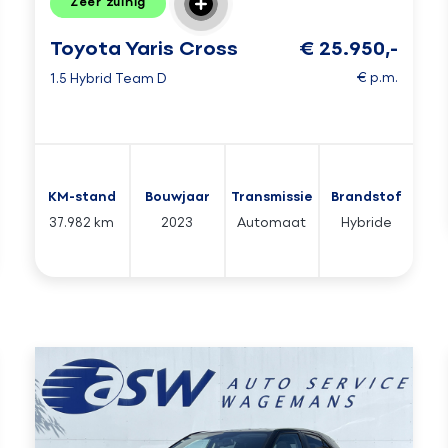
Zeer zuinig
Toyota Yaris Cross
€ 25.950,-
€ p.m.
1.5 Hybrid Team D
KM-stand
Bouwjaar
Transmissie
Brandstof
37.982 km
2023
Automaat
Hybride