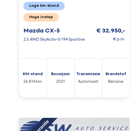
Lage km-stand
Hoge instap
Mazda CX-5
€ 32.950,-
€ p.m.
2.5 AWD SkyActiv-G 194 Sportive
KM-stand
Bouwjaar
Transmissie
Brandstof
26.814 km
2021
Automaat
Benzine