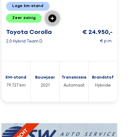
Lage km-stand
Zeer zuinig
Toyota Corolla
€ 24.950,-
Touring Sports
€ p.m.
2.0 Hybrid Team D
KM-stand
Bouwjaar
Transmissie
Brandstof
79.727 km
2021
Automaat
Hybride