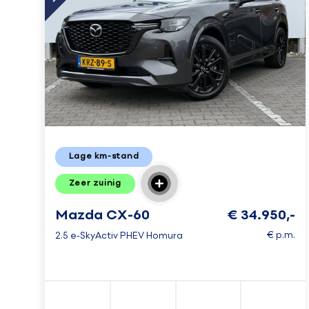
Lage km-stand
Zeer zuinig
Mazda CX-60
€ 34.950,-
€ p.m.
2.5 e-SkyActiv PHEV Homura