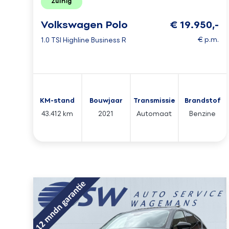
Zuinig
Volkswagen Polo
€ 19.950,-
€ p.m.
1.0 TSI Highline Business R
KM-stand
Bouwjaar
Transmissie
Brandstof
43.412 km
2021
Automaat
Benzine