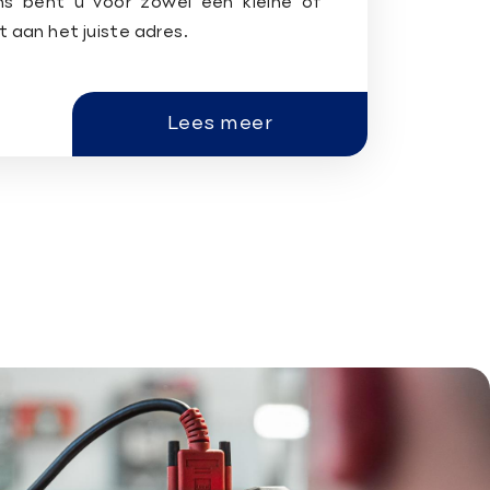
s bent u voor zowel een kleine of
 aan het juiste adres.
Lees meer