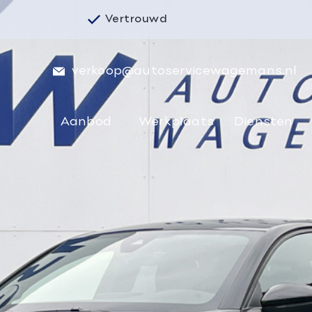
Vertrouwd
verkoop@autoservicewagemans.nl
Aanbod
Werkplaats
Diensten