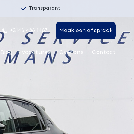
Transparant
+3146 486 1467
Maak een afspraak
Blog
Vacatures
Over ons
Contact