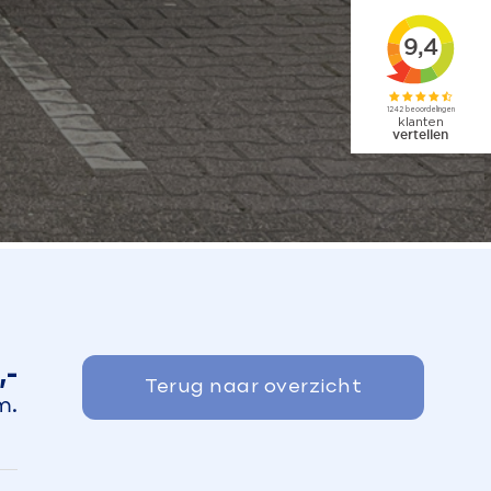
,-
Terug naar overzicht
m.